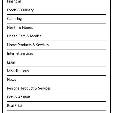
Financial
Foods & Culinary
Gambling
Health & Fitness
Health Care & Medical
Home Products & Services
Internet Services
Legal
Miscellaneous
News
Personal Product & Services
Pets & Animals
Real Estate