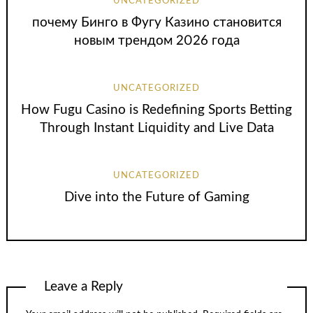
UNCATEGORIZED
почему Бинго в Фугу Казино становится
новым трендом 2026 года
UNCATEGORIZED
How Fugu Casino is Redefining Sports Betting
Through Instant Liquidity and Live Data
UNCATEGORIZED
Dive into the Future of Gaming
Leave a Reply