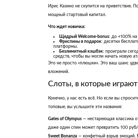
Ирис Казино не скупится на приветствие. П
мощный стартовый капитал.
Что ждет новичка:
Щедрый Welcome-bonus
: до +100% на
Фриспины в подарок
: десятки беспла
платформы.
Безлимитный кэшбэк
: проиграли сего
средств, чтобы вы могли начать новую ат
Это не просто «плюшки». Это ваш шанс удв
вложений.
Слоты, в которые играю
Конечно, у нас есть всё. Но если вы спроси
топовые, вы услышите эти названия:
Gates of Olympus
— нестареющая классика от
даже один спин может превратить 100 рубл
Sweet Bonanza
— конфетный взрыв эмоций. М