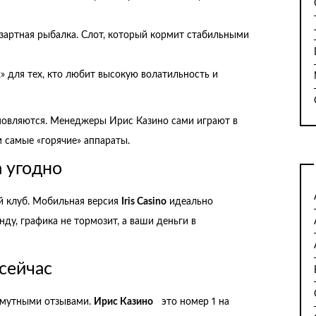
азартная рыбалка. Слот, который кормит стабильными
 для тех, кто любит высокую волатильность и
овляются. Менеджеры Ирис Казино сами играют в
 самые «горячие» аппараты.
а угодно
й клуб. Мобильная версия
Iris Casino
идеально
ду, графика не тормозит, а ваши деньги в
сейчас
 мутными отзывами.
Ирис Казино
это номер 1 на