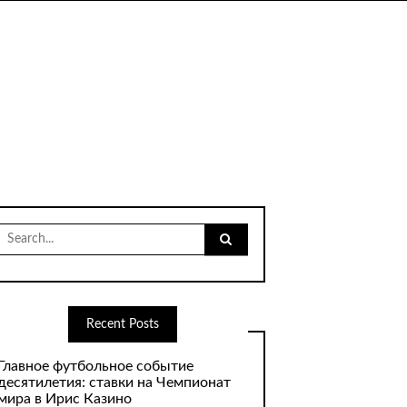
Search
for:
Recent Posts
Главное футбольное событие
десятилетия: ставки на Чемпионат
мира в Ирис Казино