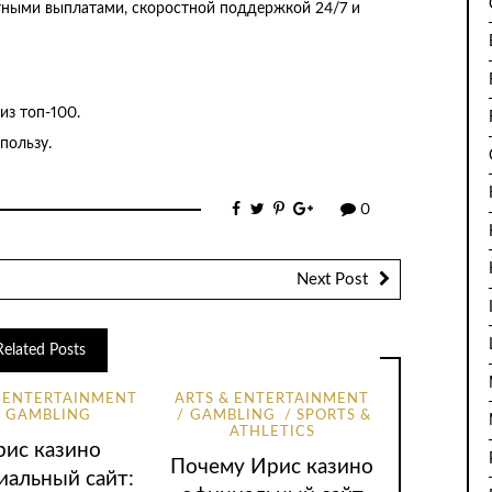
тными выплатами, скоростной поддержкой 24/7 и
из топ-100.
пользу.
0
Next Post
Related Posts
& ENTERTAINMENT
ARTS & ENTERTAINMENT
GAMBLING
GAMBLING
SPORTS &
ATHLETICS
рис казино
Почему Ирис казино
иальный сайт: